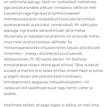
on selle koha ajalugu. Eesti on looduslikult metsamaa,
aga aastatuhandete pikkuse inimajaloo vältel on meil
kujunenud väga liigirikad ja funktsionaalselt
mitmekesised pool-looduslikud kooslused (aruniidud,
puiskarjamaad, puisniidud, rannaniidud). Nii võiks pika
ajalooga liigirikastel pärandniitudel jätta metsa
istutamata ja taastada karjatamine või proovida mõnel
muul moel avatud kooslusi säilitada. Ka
metsamajanduslikke otsuseid tehes tasuks pöörata pilk
minevikku – praegu istutatavad puud saavad
täiskasvanuks 70–80 aasta pärast, mil Eestisse
ennustatakse hoopis teistsugust kliimat. Täna isutatud
kuused ja männid end selles kliimas ilmselt hästi ei tunne
ja pigem tasuks pilk pöörata Eesti Holotseeni
kliimaoptimumi aegsesse metsaökosüsteemi, mil
valdavad olid laialehised puud nagu tamm, vaher ja
jalakas.
Hoolimata sellest, et aega tagasi ei pööra, on meil oma