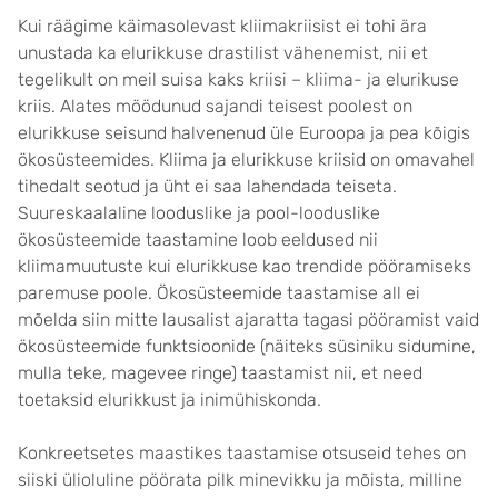
Kui räägime käimasolevast kliimakriisist ei tohi ära
unustada ka elurikkuse drastilist vähenemist, nii et
tegelikult on meil suisa kaks kriisi – kliima- ja elurikuse
kriis. Alates möödunud sajandi teisest poolest on
elurikkuse seisund halvenenud üle Euroopa ja pea kõigis
ökosüsteemides. Kliima ja elurikkuse kriisid on omavahel
tihedalt seotud ja üht ei saa lahendada teiseta.
Suureskaalaline looduslike ja pool-looduslike
ökosüsteemide taastamine loob eeldused nii
kliimamuutuste kui elurikkuse kao trendide pööramiseks
paremuse poole. Ökosüsteemide taastamise all ei
mõelda siin mitte lausalist ajaratta tagasi pööramist vaid
ökosüsteemide funktsioonide (näiteks süsiniku sidumine,
mulla teke, magevee ringe) taastamist nii, et need
toetaksid elurikkust ja inimühiskonda.
Konkreetsetes maastikes taastamise otsuseid tehes on
siiski ülioluline pöörata pilk minevikku ja mõista, milline