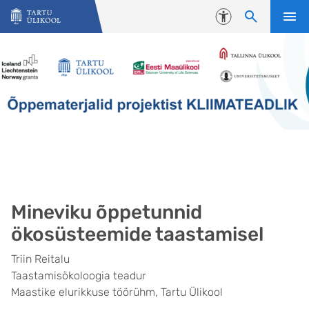
Liigu edasi põhisisu juurde
Juurdepääsetavus
Mineviku õppetunnid
ökosüsteemide taastamisel
Triin Reitalu
Taastamisökoloogia teadur
Maastike elurikkuse töörühm, Tartu Ülikool