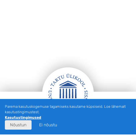
Parema kasutuskogemuse tagamiseks kasutame küpsiseid. Loe lähemalt
Jalus
kasutustingimustest.
Kasutustingimused
Nõustun
Ei nõustu