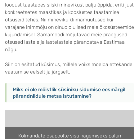
loodust taastades siiski minevikust palju õppida, eriti just
konkreetsetes maastikes ja kooslustes taastamise
otsuseid tehes. Nii mineviku kliimamuutused kui
varajane inimmõju on olnud olulised meie ökosüsteemide
kujundamisel. Samamoodi mõjutavad meie praegused
otsused lastele ja lastelastele pärandatava Eestimaa
nägu.
Siin on esitatud küsimus, millele võiks mõelda ettekande
vaatamise eelselt ja järgselt.
Miks ei ole mõistlik süsiniku sidumise eesmärgil
pärandniidule metsa istutamine?
Kolmandate osapoolte sisu nägemiseks palun