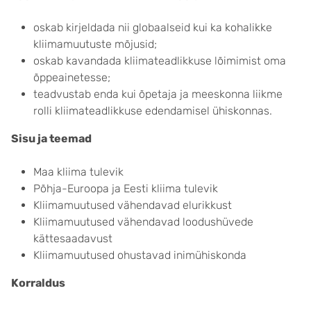
oskab kirjeldada nii globaalseid kui ka kohalikke
kliimamuutuste mõjusid;
oskab kavandada kliimateadlikkuse lõimimist oma
õppeainetesse;
teadvustab enda kui õpetaja ja meeskonna liikme
rolli kliimateadlikkuse edendamisel ühiskonnas.
Sisu ja teemad
Maa kliima tulevik
Põhja-Euroopa ja Eesti kliima tulevik
Kliimamuutused vähendavad elurikkust
Kliimamuutused vähendavad loodushüvede
kättesaadavust
Kliimamuutused ohustavad inimühiskonda
Korraldus