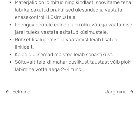
Materjalid on lõimitud ning kindlasti soovitame teha
läbi ka pakutud praktilised ülesanded ja vastata
enesekontrolli küsimustele.
Loenguvideotele eelneb lühikokkuvõte ja vaatamise
järel tuleks vastata esitatud küsimustele.
Rohket lisalugemist ja vaatamist leiab lisatud
linkidelt.
Kõige olulisemad mõisted leiab sõnastikust.
Sõltuvalt teie kliimahariduslikust taustast võib ploki
läbimine võtta aega 2–4 tundi.
Eelmine
Järgmine