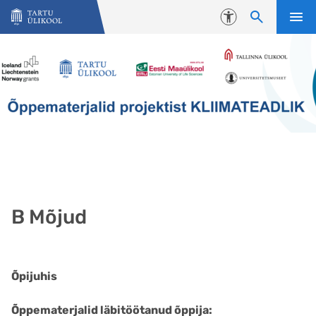
Liigu edasi põhisisu juurde
Juurdepääsetavus
B Mõjud
Õpijuhis
Õppematerjalid läbitöötanud õppija: