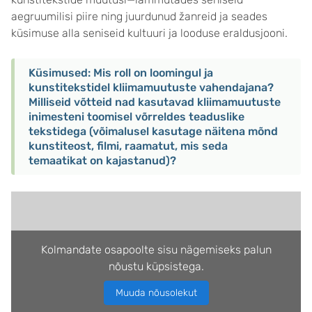
aegruumilisi piire ning juurdunud žanreid ja seades
küsimuse alla seniseid kultuuri ja looduse eraldusjooni.
Küsimused: Mis roll on loomingul ja
kunstitekstidel kliimamuutuste vahendajana?
Milliseid võtteid nad kasutavad kliimamuutuste
inimesteni toomisel võrreldes teaduslike
tekstidega (võimalusel kasutage näitena mõnd
kunstiteost, filmi, raamatut, mis seda
temaatikat on kajastanud)?
Kolmandate osapoolte sisu nägemiseks palun
nõustu küpsistega.
Muuda nõusolekut