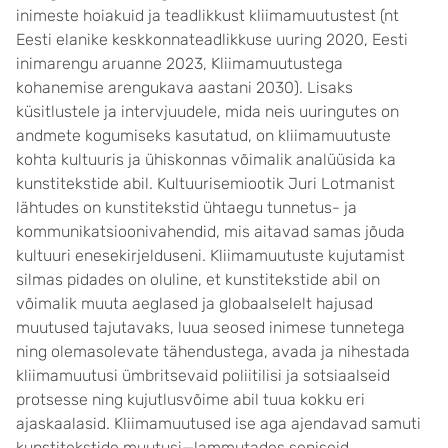
inimeste hoiakuid ja teadlikkust kliimamuutustest (nt
Eesti elanike keskkonnateadlikkuse uuring 2020, Eesti
inimarengu aruanne 2023, Kliimamuutustega
kohanemise arengukava aastani 2030). Lisaks
küsitlustele ja intervjuudele, mida neis uuringutes on
andmete kogumiseks kasutatud, on kliimamuutuste
kohta kultuuris ja ühiskonnas võimalik analüüsida ka
kunstitekstide abil. Kultuurisemiootik Juri Lotmanist
lähtudes on kunstitekstid ühtaegu tunnetus- ja
kommunikatsioonivahendid, mis aitavad samas jõuda
kultuuri enesekirjelduseni. Kliimamuutuste kujutamist
silmas pidades on oluline, et kunstitekstide abil on
võimalik muuta aeglased ja globaalselelt hajusad
muutused tajutavaks, luua seosed inimese tunnetega
ning olemasolevate tähendustega, avada ja nihestada
kliimamuutusi ümbritsevaid poliitilisi ja sotsiaalseid
protsesse ning kujutlusvõime abil tuua kokku eri
ajaskaalasid. Kliimamuutused ise aga ajendavad samuti
kunstitekstide muutusi—lammutades seniseid