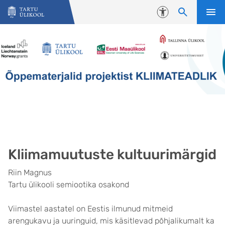
Liigu edasi põhisisu juurde
Juurdepääsetavus
Kliimamuutuste kultuurimärgid
Riin Magnus
Tartu ülikooli semiootika osakond
Viimastel aastatel on Eestis ilmunud mitmeid
arengukavu ja uuringuid, mis käsitlevad põhjalikumalt ka