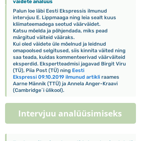
väidete analüüs
Palun loe läbi Eesti Ekspressis ilmunud
intervjuu E. Lippmaaga ning leia sealt kuus
kliimateemadega seotud väärväidet.
Katsu mõelda ja põhjendada, miks pead
märgitud väiteid vääraks.
Kui oled väidete üle mõelnud ja leidnud
omapoolsed selgitused, siis kinnita väited ning
saa teada, kuidas kommenteerivad väärväiteid
eksperdid. Ekspertteadmisi jagavad Birgit Viru
(TÜ), Piia Post (TÜ) ning
Eesti
Ekspressi 09.10.2019 ilmunud artikli
raames
Aarne Männik (TTÜ) ja Annela Anger-Kraavi
(Cambridge´i ülikool).