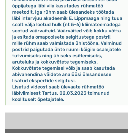
õppijatega läbi viia kasutades rühmatöö
meetodit. Iga rühm saab ülesandeks töötada
läbi intervjuu akadeemik E. Lippmaaga ning tuua
sealt välja loetud hulk (nt 5-6) kliimateemadega
seotud väärväiteid. Väärväited võib kokku võtta
ja esitada omapoolsete selgitustega postril,
mille rühm saab valmistada ühistööna. Valminud
postrid paigutada ühte ruumi kõigile osalejatele
tutvumiseks ning ühiseks esitlemiseks,
aruteluks ja kokkuvõtete tegemiseks.
Kokkuvõtete tegemisel võib ja saab kasutada
abivahendina väidete analüüsi ülesandesse
lisatud ekspertide selgitusi.
Lisatud videost saab ülevaate rühmatöö
läbiviimisest Tartus, 02.03.2023 toimunud
koolituselt õpetajatele.