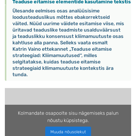
Teaduse eitamise elementide kasutamine tekstis
Ülesande eelmises osas analüüsisime
loodusteaduslikus mõttes ebakorrektseid
väited. Nüüd uurime väidete esitamise viise, mis
üritavad teaduslike teadmiste usalduväärsust
ja teaduslikku konsensust kliimamuutuste osas
kahtluse alla panna. Selleks vaata esmalt
Katrin Vaino ettekannet „Teaduse eitamise
strateegiad: Kliimamuutused“, milles
selgitatakse, kuidas teaduse eitamise
strateegiaid kllimamuutuste kontekstis ära
tunda.
Kolmandate osapoolte sisu nägemiseks palun
nõustu küpsistega.
Muuda nõusolekut