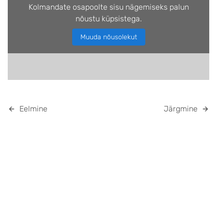
Kolmandate osapoolte sisu nägemiseks palun
nõustu küpsistega.
Muuda nõusolekut
Eelmine
Järgmine