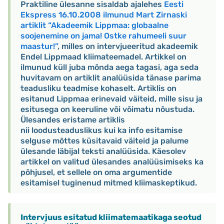
Praktiline ülesanne sisaldab ajalehes
Eesti
Ekspress 16.10.2008 ilmunud Mart Zirnaski
artiklit “Akadeemik Lippmaa: globaalne
soojenemine on jama! Ostke rahumeeli suur
maastur!”
, milles on intervjueeritud akadeemik
Endel Lippmaad kliimateemadel. Artikkel on
ilmunud küll juba mõnda aega tagasi, aga seda
huvitavam on artiklit analüüsida tänase parima
teadusliku teadmise kohaselt. Artiklis on
esitanud Lippmaa erinevaid väiteid, mille sisu ja
esitusega on keeruline või võimatu nõustuda.
Ülesandes eristame artiklis
nii loodusteaduslikus kui ka info esitamise
selguse mõttes küsitavaid väiteid ja palume
ülesande läbijal teksti analüüsida. Käesolev
artikkel on valitud ülesandes analüüsimiseks ka
põhjusel, et sellele on oma argumentide
esitamisel tuginenud mitmed kliimaskeptikud.
Intervjuus esitatud kliimatemaatikaga seotud