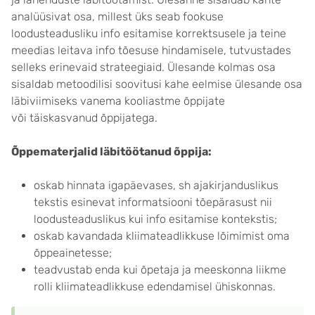
analüüsivat osa, millest üks seab fookuse
loodusteadusliku info esitamise korrektsusele ja teine
meedias leitava info tõesuse hindamisele, tutvustades
selleks erinevaid strateegiaid. Ülesande kolmas osa
sisaldab metoodilisi soovitusi kahe eelmise ülesande osa
läbiviimiseks vanema kooliastme õppijate
või täiskasvanud õppijatega.
Õppematerjalid läbitöötanud õppija:
oskab hinnata igapäevases, sh ajakirjanduslikus
tekstis esinevat informatsiooni tõepärasust nii
loodusteaduslikus kui info esitamise kontekstis;
oskab kavandada kliimateadlikkuse lõimimist oma
õppeainetesse;
teadvustab enda kui õpetaja ja meeskonna liikme
rolli kliimateadlikkuse edendamisel ühiskonnas.