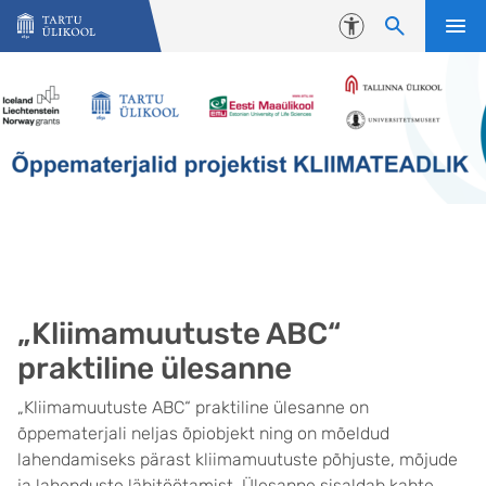
Liigu edasi põhisisu juurde
Juurdepääsetavus
„Kliimamuutuste ABC“
praktiline ülesanne
„Kliimamuutuste ABC“ praktiline ülesanne on
õppematerjali neljas õpiobjekt ning on mõeldud
lahendamiseks pärast kliimamuutuste põhjuste, mõjude
ja lahenduste läbitöötamist. Ülesanne sisaldab kahte