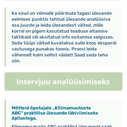
Ka sinul on võimalik pöörduda tagasi ülesande
eelmises punktis tehtud ülesande analüüsiva
osa juurde ja leida ülesandest väited, mille
korral on pigem kasutatud teaduse eitamise
taktikaid või eksitatud info esitamise selguses.
Seda tüüpi väited kuvatakse sulle koos eksperdi
vastusega punakas toonis. Proovi leida
vähemalt kolm sellist väidet! Saad seda teha
siin.
Mõtteid õpetajale „Kliimamuutuste
ABC“ praktilise ülesande läbiviimiseks
õpilastega.
Kliimamuutuste ABC praktilist ülesannet saab