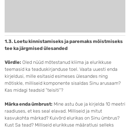
1.3. Loetu kinnistamiseks ja paremaks mõistmiseks
tee ka järgmised ülesanded
Võrdle:
Oled nüüd mõtestanud kliima ja elurikkuse
teemasid ka teaduskirjanduse toel. Vaata uuesti enda
kirjeldusi, mille esitasid esimeses ülesandes ning
mõtiskle, milliseid komponente sisaldas Sinu arusaam?
Kas midagi teadsid “teisiti”?
Märka enda ümbrust:
Mine astu õue ja kirjelda 10 meetri
raadiuses, et kes seal elavad. Milliseid ja mitut
kasvukohta märkad? Kuivõrd elurikas on Sinu ümbrus?
Kust Sa tead? Milliseid elurikkuse määratlusi selleks