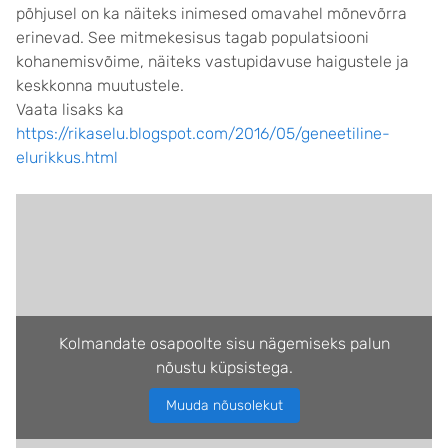
põhjusel on ka näiteks inimesed omavahel mõnevõrra
erinevad. See mitmekesisus tagab populatsiooni
kohanemisvõime, näiteks vastupidavuse haigustele ja
keskkonna muutustele.
Vaata lisaks ka
https://rikaselu.blogspot.com/2016/05/geneetiline-
elurikkus.html
Kolmandate osapoolte sisu nägemiseks palun
nõustu küpsistega.
Muuda nõusolekut