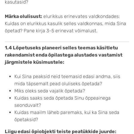
kasutasid?
Märka olulisust:
elurikkus erinevates valdkondades:
Kuidas on elurikkus kasulik selles valdkonnas, mida Sina
õpetad? Pane kirja 3-5 erinevat võimalust.
1.4 Lõpetuseks planeeri selles teemas käsitletu
rakendamist enda õpilastega alustades vastamist
järgmistele küsimustele:
Kui Sina peaksid neid teemasid edasi andma, siis
mida täpsemalt pead oluliseks õpetada?
Miks oleks seda vajalik õpetada?
Kuidas saaks seda õpetada Sinu õppeainega
seonduvalt?
Kuidas maailm läheb paremaks, kui ka Sina seda
õpetaksid?
Liigu edasi õpiobjekti teiste peatükkide juurde: