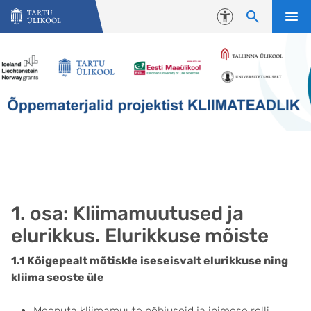
Liigu edasi põhisisu juurde
Juurdepääsetavus
1. osa: Kliimamuutused ja
elurikkus. Elurikkuse mõiste
1.1 Kõigepealt mõtiskle iseseisvalt elurikkuse ning
kliima seoste üle
Meenuta kliimamuute põhjuseid ja inimese rolli