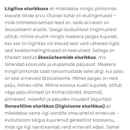
Liigilise elurikkuse
all mõeldakse mingis piirkonnas
elavate liikide arvu. Olulisel kohal on elutingimused –
mida mitmekesisemad need on, seda arvukam on
ökosüsteemi elustik. Seega looduslikest tingimustest
sõltub, milline elustik mingis maakera paigas kujuneb,
kas see on liigirikas või elavad seal vaid vähesed liigid,
sest keskkonnatingimused on keerulised. Sellega on
tihedalt seotud
ökosüsteemide elurikkus
, mis
tähendab koosluste ja elupaikade paljusust. Maakera
mingit piirkonda saab iseloomustada selle järgi, kui palju
on seal erinevaid ökosüsteeme. Mõnes paigas on neid
palju, mõnes vähe. Milline kooslus kuskil kujuneb, sõltub
väga palju kliimast (vt kliimavööndid, bioomid),
pinnasest, reljeefist ja paljudes muudest teguritest.
Geneetiline elurikkus (liigisisene elurikkus)
all
mõeldakse sama liigi isendite omavahelist erinevust –
evolutsiooni käigus kujunenud geneetilist koosseisu,
mida iga liigi isend kannab veidi erinevalt edasi. Samal