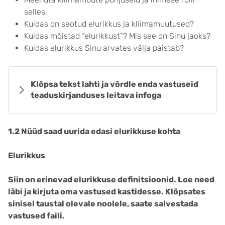
selles.
Kuidas on seotud elurikkus ja kliimamuutused?
Kuidas mõistad “elurikkust”? Mis see on Sinu jaoks?
Kuidas elurikkus Sinu arvates välja paistab?
Klõpsa tekst lahti ja võrdle enda vastuseid
teaduskirjanduses leitava infoga
1.2 Nüüd saad uurida edasi elurikkuse kohta
Elurikkus
Siin on erinevad elurikkuse definitsioonid. Loe need
läbi ja kirjuta oma vastused kastidesse. Klõpsates
sinisel taustal olevale noolele, saate salvestada
vastused faili.