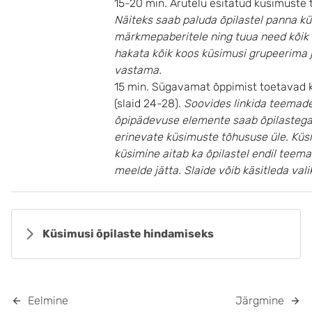
15-20 min
.
Arutelu esitatud küsimuste 
Näiteks saab paluda õpilastel panna k
märkmepaberitele ning tuua need kõik t
hakata kõik koos küsimusi grupeerima j
vastama.
15 min
.
Sügavamat õppimist toetavad 
(slaid 24-28).
Soovides linkida teemad
õpipädevuse elemente saab õpilastega
erinevate küsimuste tõhususe üle. Küs
küsimine aitab ka õpilastel endil teem
meelde jätta. Slaide võib käsitleda valik
Küsimusi õpilaste hindamiseks
Eelmine
Järgmine