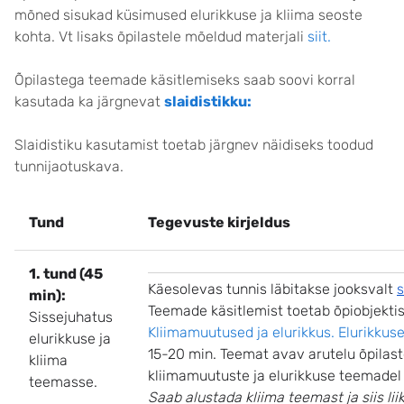
mõned sisukad küsimused elurikkuse ja kliima seoste
kohta. Vt lisaks õpilastele mõeldud materjali
siit.
Õpilastega teemade käsitlemiseks saab soovi korral
kasutada ka järgnevat
slaidistikku:
Slaidistiku kasutamist toetab järgnev näidiseks toodud
tunnijaotuskava.
Tund
Tegevuste kirjeldus
1. tund (45
Käesolevas tunnis läbitakse jooksvalt
s
min):
Teemade käsitlemist toetab õpiobjekti
Sissejuhatus
Kliimamuutused ja elurikkus. Elurikkus
elurikkuse ja
15-20 min. Teemat avav arutelu õpilas
kliima
kliimamuutuste ja elurikkuse teemadel (
teemasse.
Saab alustada kliima teemast ja siis lii