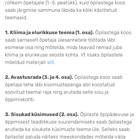
rohkem õpetajale (1.-5. peatükk), kuid õpilastega koos
saab järgmise sammuna läbida ka kõiki käsitletud
teemasid.
1. Kliima ja elurikkuse teema (1. osa).
Õpilastega koos
saab sarnaselt õpetaja ülesannetele töötada läbi
esimese osa ning mõtelda, mida teavad nemad juba
kliima ja elurikkuse seoste kohta. Vt lisaks õpilastele
mõeldud materjali
siit.
2. Avastusrada (3. ja 4. osa).
Õpilastega koos saab
õpetaja teha läbi küsimustepanga abil koostatud
soovitud teemal raja ning arutada selle sisu ja
õppimiskohti.
3. Sisukad küsimused (2. osa).
Õpilaste õpipädevuse ja
õppimisest teadlikkuse suurendamiseks saab õpilastega
arutleda ka sisukate küsimuste teema üle. Selleks saab
õpilastel paluda näiteks meeskondades mõtelda välja