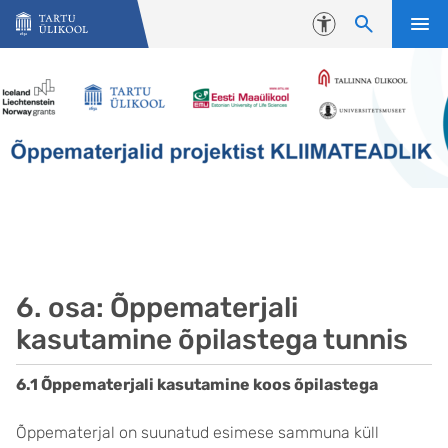
Liigu edasi põhisisu juurde
Juurdepääsetavus
6. osa: Õppematerjali
kasutamine õpilastega tunnis
6.1 Õppematerjali kasutamine koos õpilastega
Õppematerjal on suunatud esimese sammuna küll