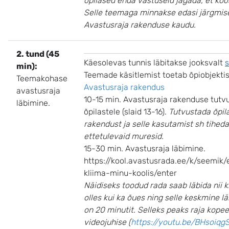
õpilased enda vastuseid jagada, et koo
Selle teemaga minnakse edasi järgmise
Avastusraja rakenduse kaudu.
2. tund (45
Käesolevas tunnis läbitakse jooksvalt
s
min):
Teemade käsitlemist toetab õpiobjekti
Teemakohase
Avastusraja rakendus
avastusraja
10-15 min. Avastusraja rakenduse tut
läbimine.
õpilastele (slaid 13-16).
Tutvustada õpil
rakendust ja selle kasutamist sh tihed
ettetulevaid muresid.
15-30 min. Avastusraja läbimine.
https://kool.avastusrada.ee/k/seemik/e
kliima-minu-koolis/enter
Näidiseks toodud rada saab läbida nii 
olles kui ka õues ning selle keskmine l
on 20 minutit. Selleks peaks raja kope
videojuhise (
https://youtu.be/BHsoiqg