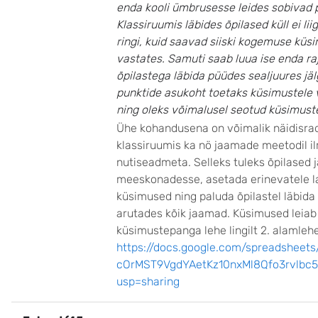
enda kooli ümbrusesse leides sobivad 
Klassiruumis läbides õpilased küll ei li
ringi, kuid saavad siiski kogemuse küs
vastates. Samuti saab luua ise enda ra
õpilastega läbida püüdes sealjuures jälg
punktide asukoht toetaks küsimustele 
ning oleks võimalusel seotud küsimust
Ühe kohandusena on võimalik näidisrad
klassiruumis ka nö jaamade meetodil i
nutiseadmeta. Selleks tuleks õpilased 
meeskonadesse, asetada erinevatele l
küsimused ning paluda õpilastel läbida
arutades kõik jaamad. Küsimused leiab
küsimustepanga lehe lingilt 2. alamlehe
https://docs.google.com/spreadsheet
cOrMST9VgdYAetKz10nxMl8Qfo3rvlbc5
usp=sharing