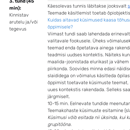
3. tund (45
Käesolevas tunnis läbitakse jooksvalt
s
min):
Teemade käsitlemist toetab õpiobjekti
Kinnistav
Kuidas aitavad küsimused kaasa tõhus
arutelu ja/või
õppimisele?
tegevus
Viimast tundi saab lahendada erinevalt
valitavale fookusele. Üheks võimaluse
teemad enda õpetatava ainega raken
teadmisi uudses kontektis. Näiteks ku
maalida-joonistada elurikast ja vähem 
piirkonda. Soovides minna edasi näidi
slaididega on võimalus käsitleda õpila
õppimist toetavate küsimuste teemat, 
uues kontekstis rakendada. Selleks sa
järgmiselt.
10-15 min. Eelnevate tundide meenuta
Teemakohaste küsimuste esitamine (sla
Küsimusi võib esitada nii üksinda, kui k
grupitööna.