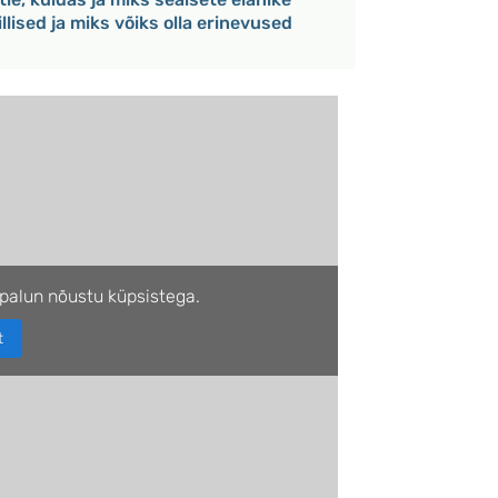
llised ja miks võiks olla erinevused
palun nõustu küpsistega.
t