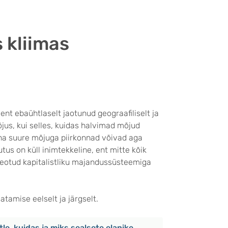
 kliimas
 ent ebaühtlaselt jaotunud geograafiliselt ja
jus, kui selles, kuidas halvimad mõjud
ha suure mõjuga piirkonnad võivad aga
us on küll inimtekkeline, ent mitte kõik
seotud kapitalistliku majandussüsteemiga
tamise eelselt ja järgselt.
tle, kuidas ja miks sealsete elanike