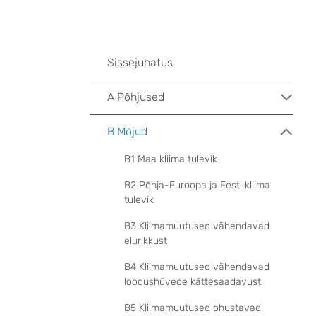
Sissejuhatus
A Põhjused
B Mõjud
B1 Maa kliima tulevik
B2 Põhja-Euroopa ja Eesti kliima
tulevik
B3 Kliimamuutused vähendavad
elurikkust
B4 Kliimamuutused vähendavad
loodushüvede kättesaadavust
B5 Kliimamuutused ohustavad