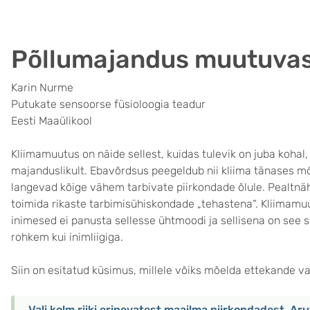
Põllumajandus muutuvas
Karin Nurme
Putukate sensoorse füsioloogia teadur
Eesti Maaülikool
Kliimamuutus on näide sellest, kuidas tulevik on juba kohal,
majanduslikult. Ebavõrdsus peegeldub nii kliima tänases mõ
langevad kõige vähem tarbivate piirkondade õlule. Pealtnä
toimida rikaste tarbimisühiskondade „tehastena“. Kliimamuut
inimesed ei panusta sellesse ühtmoodi ja sellisena on see 
rohkem kui inimliigiga.
Siin on esitatud küsimus, millele võiks mõelda ettekande vaa
Vali kolm riiki erinevatest maailma piirkondadest. Aru