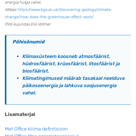
energia hulga vahel.
Allikas:
https://www.bgs.ac.uk/discovering-geology/climate-
change/how-does-the-greenhouse-effect-work/
Pildi kujundas Elis Vollmer
Põhisõnumid
Kliimasüsteem koosneb atmosfäärist,
hüdrosfäärist, krüosfäärist, litosfäärist ja
biosfäärist.
Kliimatingimused määrab tasakaal neelduva
päikeseenergia ja lahkuva soojusenergia
vahel.
Lisamaterjal
Met Office kliima definitsioon