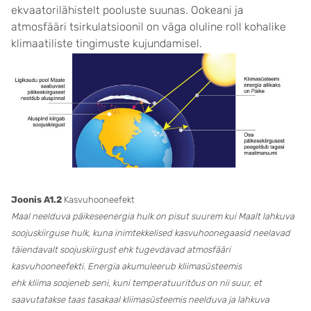
ekvaatorilähistelt pooluste suunas. Ookeani ja
atmosfääri tsirkulatsioonil on väga oluline roll kohalike
klimaatiliste tingimuste kujundamisel.
Joonis A1.2
Kasvuhooneefekt
Maal neelduva päikeseenergia hulk on pisut suurem kui Maalt lahkuva
soojuskiirguse hulk, kuna inimtekkelised kasvuhoonegaasid neelavad
täiendavalt soojuskiirgust ehk tugevdavad atmosfääri
kasvuhooneefekti. Energia akumuleerub kliimasüsteemis
ehk kliima soojeneb seni, kuni temperatuuritõus on nii suur, et
saavutatakse taas tasakaal kliimasüsteemis neelduva ja lahkuva