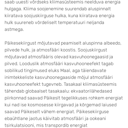
saab uuesti võrdseks kliimasüsteemis neelduva energia
hulgaga. Kliima soojenemine suurendab aluspinnalt
kiiratava soojuskiirguse hulka, kuna kiiratava energia
hulk suureneb võrdeliselt temperatuuri neljanda
astmega.
Päikesekiirgust mõjutavad peamiselt aluspinna albeedo,
pilvede hulk, ja atmosfääri koostis. Soojuskiirgust
mõjutavad atmosfääris olevad kasvuhoonegaasid ja
pilved. Looduslik atmosfääri kasvuhooneefekt tagab
sobilikud tingimused eluks Maal, aga täiendavate
inimtekkeliste kasvuhoonegaaside mõjul atmosfääri
kasvuhooneefekt tugevneb. Tasakaal kliimasüsteemis
tähendab globaalset tasakaalu: ekvaatorilähedased
piirkonnad saavad Päikeslt tegelikkuses rohkem energiat
kui nad ise kosmosesse kiirgavad ja kõrgemad laiused
saavad Päikeselt vähem energiat. Päikesekiirguse
ebaühtlane jaotus käivitab atmosfääri ja ookeani
tsirkulatsiooni, mis transpordib energiat