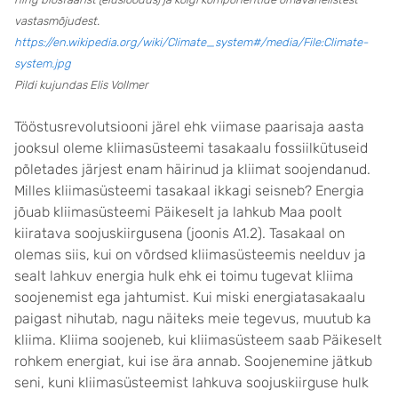
vastasmõjudest.
https://en.wikipedia.org/wiki/Climate_system#/media/File:Climate-
system.jpg
Pildi kujundas Elis Vollmer
Tööstusrevolutsiooni järel ehk viimase paarisaja aasta
jooksul oleme kliimasüsteemi tasakaalu fossiilkütuseid
põletades järjest enam häirinud ja kliimat soojendanud.
Milles kliimasüsteemi tasakaal ikkagi seisneb? Energia
jõuab kliimasüsteemi Päikeselt ja lahkub Maa poolt
kiiratava soojuskiirgusena (joonis A1.2). Tasakaal on
olemas siis, kui on võrdsed kliimasüsteemis neelduv ja
sealt lahkuv energia hulk ehk ei toimu tugevat kliima
soojenemist ega jahtumist. Kui miski energiatasakaalu
paigast nihutab, nagu näiteks meie tegevus, muutub ka
kliima. Kliima soojeneb, kui kliimasüsteem saab Päikeselt
rohkem energiat, kui ise ära annab. Soojenemine jätkub
seni, kuni kliimasüsteemist lahkuva soojuskiirguse hulk