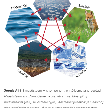
Joonis A1.1
Kliimasüsteemi viis komponenti on kõik omavahel seotud
Maasüsteem ehk kliimasüsteem koosneb atmosfäärist (õhk),
hüdrosfäärist (vesi), krüosfäärist (jää), litosfäärist (maakoor ja maapind)
ning biosfäärist (elusloodus) ja kõigi komponentide omavahelistest