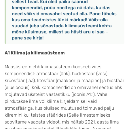
sellest tead. Kui oled paika saanud
komponendid, püüa nooltega näidata, kuidas
need võiksid omavahel seotud olla. Pane tähele,
kus oma teadmistes lünki märkad! Võib-olla
suudad juba sõnastada kliimasüsteemi kohta
mõne küsimuse, millest sa hästi aru ei saa –
pane see kirja!
A1 Kliima ja kliimasüsteem
Maasüsteem ehk kliimasüsteem koosneb viiest
komponendist: atmosfäär (õhk), hüdrosfäär (vesi),
krüosfäär (jää), litosfäär (maakoor ja maapind) ja biosfäär
(elusloodus). Kõik komponendid on omavahel seotud ehk
mõjutavad üksteist vastastikku (joonis A1.1). Vahel
piirdutakse ilma või kliima kirjeldamisel vaid
atmosfääriga, kus olulised muutused toimuvad palju
kiiremini kui teistes sfäärides (Selle ilmestamiseks
soovitame vaadata videot, mis näitab 2021. aasta ilma
muutust maakeral satelliitidelt jälgituna: „A year of