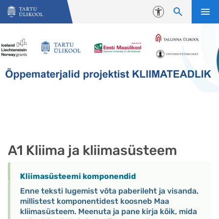
Liigu edasi põhisisu juurde
Juurdepääsetavus
A1 Kliima ja kliimasüsteem
Kliimasüsteemi komponendid
Enne teksti lugemist võta paberileht ja visanda,
millistest komponentidest koosneb Maa
kliimasüsteem. Meenuta ja pane kirja kõik, mida